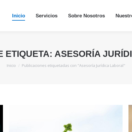
Inicio
Inicio
Servicios
Servicios
Sobre Nosotros
Sobre Nosotros
Nuestr
Nuestr
E ETIQUETA:
ASESORÍA JURÍD
Estás aquí:
Inicio
Publicaciones etiquetadas con "Asesoría Jurídica Laboral"