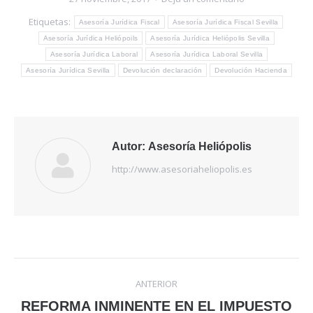
Etiquetas:
Asesoría Jurídica Fiscal
Asesoría Jurídica Fiscal Sevilla
Asesoría Jurídica Heliópoils
Asesoría Jurídica Heliópolis Sevilla
Asesoría Jurídica Laboral
Asesoría Jurídica Laboral Sevilla
Asesoría Jurídica Sevilla
Devolución declaración
Devolución Hacienda
Autor:
Asesoría Heliópolis
http://www.asesoriaheliopolis.es
Navegación
ANTERIOR
entre
REFORMA INMINENTE EN EL IMPUESTO