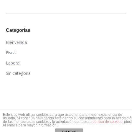
Categorías
Bienvenida
Fiscal
Laboral
Sin categoría
Este sitio web utiliza cookies para que usted tenga la mejor experiencia de
Diseñado por © BusinessGo 2017. Todos los derechos
usuario. Si continúa navegando está dando su consentimiento para la aceptació
de las mencionadas cookies y la aceptación de nuestra
política de cookies
, pinc
reservados.
Aviso Legal
|
Política de Privacidad
el enlace para mayor información.
954 23 40 15 / 954 23 37 04
info@asesoriaheliopolis.es